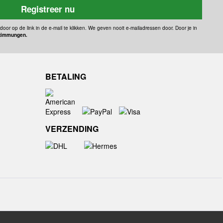
Registreer nu
door op de link in de e-mail te klikken. We geven nooit e-mailadressen door. Door je in
timmungen.
BETALING
VERZENDING