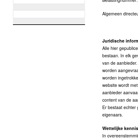
Belastingnummer:
Algemeen directe
Juridische infor
Alle hier gepublic
bestaan. In elk g
van de aanbieder.
worden aangevraag
worden ingetrokken
website wordt met
aanbieder aanvaar
content van de aan
Er bestaat echter
eigenaars.
Wettelijke kenni
In overeenstemmi