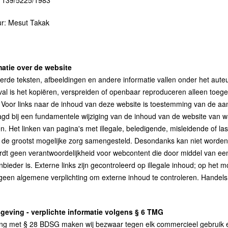
 139/5225/1983
ur: Mesut Takak
matie over de website
eerde teksten, afbeeldingen en andere informatie vallen onder het aute
eval is het kopiëren, verspreiden of openbaar reproduceren alleen toe
 Voor links naar de inhoud van deze website is toestemming van de a
d bij een fundamentele wijziging van de inhoud van de website van waar
. Het linken van pagina's met illegale, beledigende, misleidende of last
 de grootst mogelijke zorg samengesteld. Desondanks kan niet worden 
dt geen verantwoordelijkheid voor webcontent die door middel van een 
bieder is. Externe links zijn gecontroleerd op illegale inhoud; op het 
 geen algemene verplichting om externe inhoud te controleren. Hand
sgeving - verplichte informatie volgens § 6 TMG
ng met § 28 BDSG maken wij bezwaar tegen elk commercieel gebruik